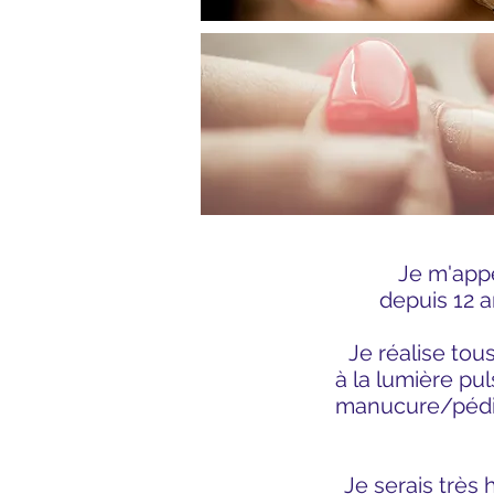
Je m'appe
depuis 12 a
Je réalise tou
à la lumière pu
manucure/pédi
Je serais très 