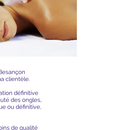
à Besançon
a clientèle.
tion définitive
auté des ongles,
ue ou définitive,
soins
de qualité