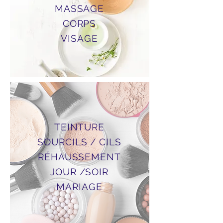
MASSAGE
CORPS
VISAGE
TEINTURE
SOURCILS / CILS
RÉHAUSSEMENT
JOUR /SOIR
MARIAGE