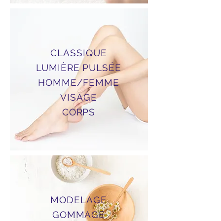
CLASSIQUE
LUMIÈRE PULSÉE
HOMME/FEMME
VISAGE
CORPS
MODELAGE
GOMMAGE