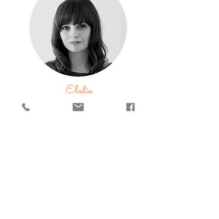
Elodie
J'écris ici les meilleurs avis
de mes client(e)s
les plus fidèles
et satisfait(e)s de mes prestations.