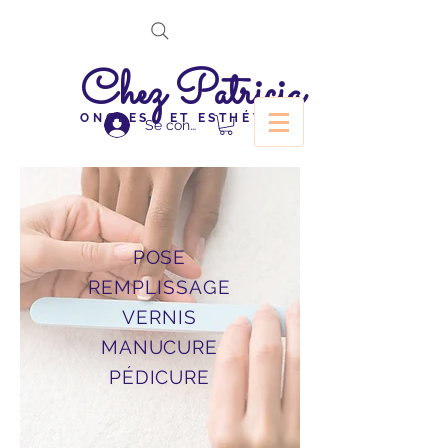
Chez Patricia
ONGLES ET ESTHÉTIQUE
Se connecter
POSE
REMPLISSAGE
VERNIS
MANUCURE
PÉDICURE