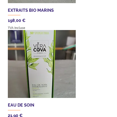
EXTRAITS BIO MARINS
Prix
198,00 €
TVA Incluse
EAU DE SOIN
Prix
21,90 €