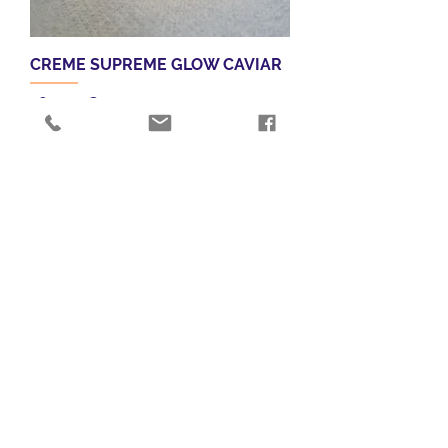
CREME SUPREME GLOW CAVIAR
Prix
180,00 €
TVA Incluse
CREME REGENERANTE