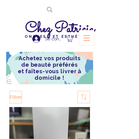
Chez Patricia
ONGLES ET ESTHÉTIQUE
Se connecter
Achetez vos produits
de beauté préférés
et faîtes-vous livrer à
domicile !
Filtrer