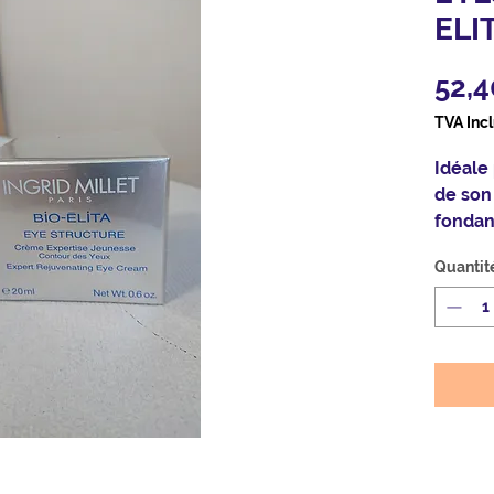
ELI
52,4
TVA Inc
Idéale
de son
fondan
contrib
Quantit
et est
apport
cette z
contou
Conten