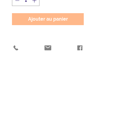
Ajouter au panier
Chez
Patricia
ONGLES ET ESTHÉTIQUE
UNIQUEMENT
SUR RENDEZ-VOUS !
CONTACT
4 rue des Fluttes Agasses
25000 Besançon
06 16 09 20 47
ongleetesthetique@orange.fr