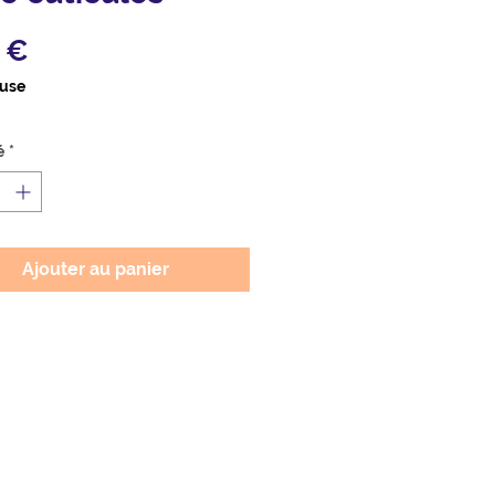
Prix
 €
luse
é
*
Ajouter au panier